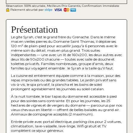
Réservation 100% sécurisée, Meilleurs Prix Garantis, Confirmation Immédiate
Paiement sécurisé par
Présentation
Le gîte Syrah, c'est le grand frère du Grenache. Dans le même
mas en vieilles pierres du Domaine Saint Thomas, il déploie ses
120 m² de plain-pied pour accueillir jusqu'à 6 personnes avec le
même soin du détail, mais en plus grand. Trois suites
indépendantes — une avec un lit de 160x200, les deux autres avec
deux lits de 90x200 chacune — toutes avec salle de douche et
toilettes privatifs. Familles nombreuses, groupe d'amis, deux
familles qui voyagent ensemble : le Syrah a la taille qu'il faut.
La cuisine est entièrement équipée comme à la maison, pour des
repas improvisés ou des grandes tablées. Le jardin privatif sans
vis-à-vis, le spa privatif, la plancha et les bains de soleil
prolongent agréablement les journées au soleil catalan.
À la nuit tombée, le bar tapas du domaine est accessible à pied
pour des soirées sans contrainte. Et pour les journées, les 25
hectares de vignes et de vergers du domaine — parcourus par nos
vieux chevaux en liberté — offrent de belles balades au grand air.
Animaux de compagnie acceptés (2 maximum).
Entrée privée avec portail électrique, parking clos pour 2 voitures,
climatisation, lave-vaisselle, lave-linge, Wifi gratuit et TV
complètent ce séjour généreux.