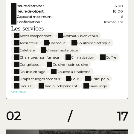
Heure d'arrivée :
16:00
Heure de départ :
10:00
Capacité maximum :
6
Confirmation :
Immédiate
Les services
Accès indépendant
Animaux bienvenus
Aspirateur
Barbecue
Bouilloire électrique
Cafetière
Chaise haute bébé
Chambres non fumeur
Climatisation
Coffre
Congélateur
Cuisine - coin cuisine
Double vitrage
Douche à l'italienne
Draps et linges compris
Four
Grille-pain
Jacuzzi
Jardin indépendant
Lave-linge
Voir plus
03
/
17