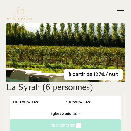
à partir de 127€ / nuit
La Syrah (6 personnes)
Du
au
1
gîte /
2
adultes
RECHERCHER