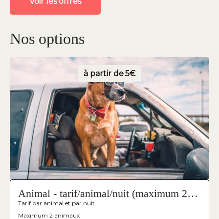
Voir les offres
Nos options
à partir de
5€
Animal - tarif/animal/nuit (maximum 2
animaux)
Tarif par animal et par nuit
Maximum 2 animaux