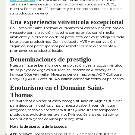
catalán a través de sus vinos excepcionales. Fundada en 2005,
nuestra finca cubre 22 hectáreas y es reconocida por la calidad de
su producción de vino.
Una experiencia vitivinícola excepcional
En Domaine Saint-Thomas, cultivamos nuestras viñas con pasión
y respeto por la tradición. Nuestro compromiso con el medio
ambiente y la promoción de los productos locales se refleja en cada
botella que producimos. Con la etiqueta HVE y en conversión
orgánica, nos preocupamos por respetar el medio ambiente y
promover los productos locales.
Denominaciones de prestigio
Nuestra finca se beneficia de una ubicación ideal a pocos minutos
de las playas de Argelès-sur-Mer, del macizo de Albères y de la
famosa Côte Vermeille. ¡Nuestras denominaciones AOP Collioure,
Banyuls y AOC Côtes-du-Roussillon deleitarán todos los paladares!
Enoturismo en el Domaine Saint-
Thomas
Le invitamos a visitar nuestra bodega situada en Argelès-sur-Mer
para descubrir nuestros vinos y nuestro saber hacer. Un lugar
acogedor, también encontrará frutas y verduras de temporada
producidas exclusivamente en los Pirineos Orientales, así como
toda nuestra gama de vinos para degustar.
Horario de apertura de la bodega:
Abril y Mayo
: Todos los días de 9:00 a 12:30 horas y de 16:00 a